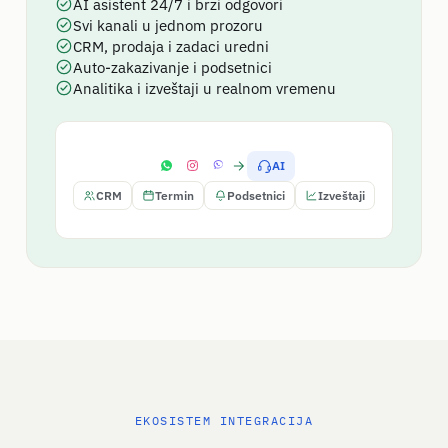
AI asistent 24/7 i brzi odgovori
Svi kanali u jednom prozoru
CRM, prodaja i zadaci uredni
Auto-zakazivanje i podsetnici
Analitika i izveštaji u realnom vremenu
AI
CRM
Termin
Podsetnici
Izveštaji
EKOSISTEM INTEGRACIJA