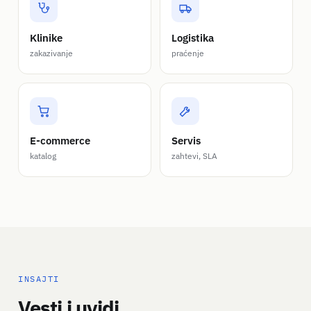
Klinike
Logistika
zakazivanje
praćenje
E-commerce
Servis
katalog
zahtevi, SLA
INSAJTI
Vesti i uvidi