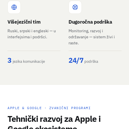
Višejezični tim
Dugoročna podrška
Ruski, srpski i engleski — u
Monitoring, razvoj i
interfejsima i podršci.
održavanje — sistem živi i
raste.
3
24/7
jezika komunikacije
podrška
APPLE & GOOGLE · ZVANIČNI PROGRAMI
Tehnički razvoj za Apple i
Google ekosisteme