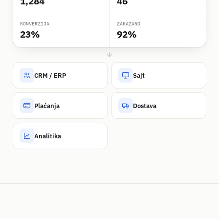
1,284
46
KONVERZIJA
ZAKAZANO
23%
92%
CRM / ERP
Sajt
Plaćanja
Dostava
Analitika