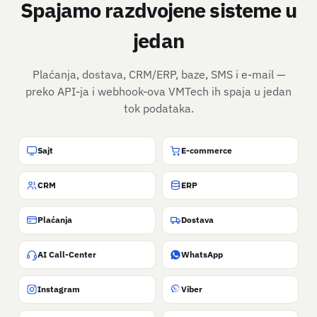
Spajamo razdvojene sisteme u
jedan
Plaćanja, dostava, CRM/ERP, baze, SMS i e-mail —
preko API-ja i webhook-ova VMTech ih spaja u jedan
tok podataka.
Sajt
E-commerce
CRM
ERP
Plaćanja
Dostava
AI Call-Center
WhatsApp
Instagram
Viber