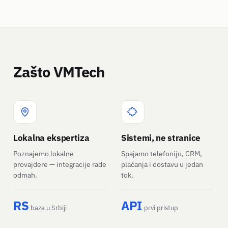
Zašto VMTech
Lokalna ekspertiza
Sistemi, ne stranice
Poznajemo lokalne
Spajamo telefoniju, CRM,
provajdere — integracije rade
plaćanja i dostavu u jedan
odmah.
tok.
RS
API
baza u Srbiji
prvi pristup