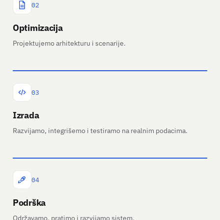
02
Optimizacija
Projektujemo arhitekturu i scenarije.
03
Izrada
Razvijamo, integrišemo i testiramo na realnim podacima.
04
Podrška
Održavamo, pratimo i razvijamo sistem.