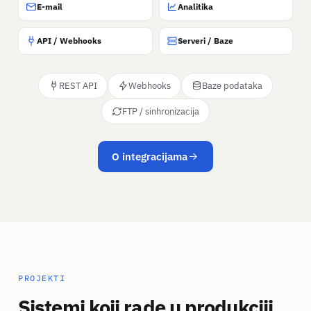
E-mail
Analitika
API / Webhooks
Serveri / Baze
REST API
Webhooks
Baze podataka
FTP / sinhronizacija
O integracijama
PROJEKTI
Sistemi koji rade u produkciji