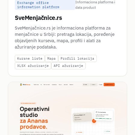
Informaciona platforma i
Exchange office
information platform
data product
SveMenjačnice.rs
SveMenjačnice.rs je informaciona platforma za
menjačnice u Srbiji: pretraga lokacija, poređenje
objavljenih kurseva, mapa, profili i alati za
ažuriranje podataka.
Kursne liste
Mapa
Profili lokacija
XLSX ažuriranje
API ažuriranje