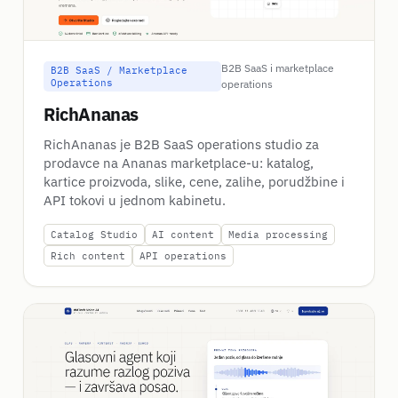
B2B SaaS i marketplace
B2B SaaS / Marketplace
Operations
operations
RichAnanas
RichAnanas je B2B SaaS operations studio za
prodavce na Ananas marketplace-u: katalog,
kartice proizvoda, slike, cene, zalihe, porudžbine i
API tokovi u jednom kabinetu.
Catalog Studio
AI content
Media processing
Rich content
API operations