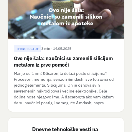
TEHNOLOGIJE
3 min · 14.05.2025
Ovo nije šala: naučnici su zamenili silicijum
metalom iz prve pomoći
Manje od 1 nm: &Scaron;ta dolazi posle silicijuma?
Procesori, memorija, senzori &mdash; sve to zavisi od
jednog elementa. Silicijuma. On je osnova svih
savremenih mikročipova i većine elektronike. Cele
doline nose njegovo ime. A &scaron;ta ako vam kažem
da su naučnici postigli nemoguće &mdash; napra
Dnevne tehnološke vesti na