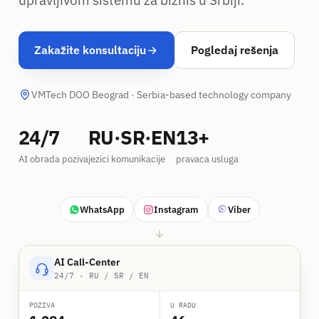
upravljivom sistemu za biznis u Srbiji.
Zakažite konsultaciju
Pogledaj rešenja
VMTech DOO Beograd · Serbia-based technology company
24/7
RU·SR·EN
13+
AI obrada poziva
jezici komunikacije
pravaca usluga
WhatsApp
Instagram
Viber
AI Call-Center
24/7 · RU / SR / EN
POZIVA
U RADU