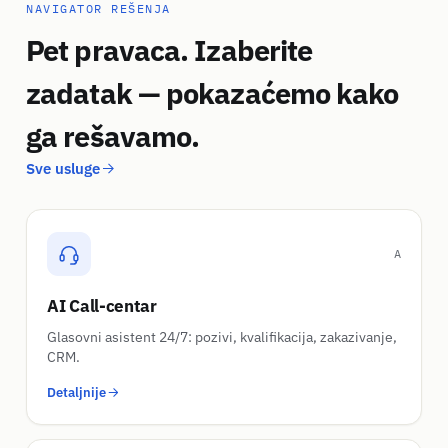
NAVIGATOR REŠENJA
Pet pravaca. Izaberite
zadatak — pokazaćemo kako
ga rešavamo.
Sve usluge
A
AI Call-centar
Glasovni asistent 24/7: pozivi, kvalifikacija, zakazivanje,
CRM.
Detaljnije