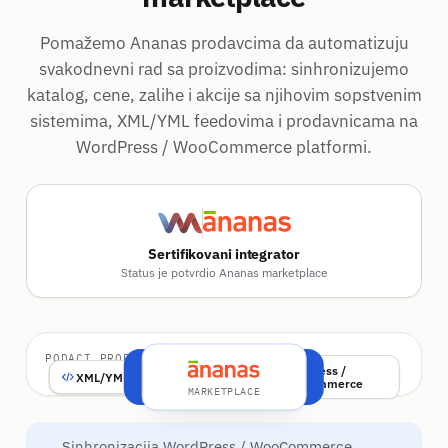
Pomažemo Ananas prodavcima da automatizuju
svakodnevni rad sa proizvodima: sinhronizujemo
katalog, cene, zalihe i akcije sa njihovim sopstvenim
sistemima, XML/YML feedovima i prodavnicama na
WordPress / WooCommerce platformi.
Sertifikovani integrator
Status je potvrdio Ananas marketplace
PODACI PRODAVCA
RichAnanas
WordPress /
Katalog
Zalihe
XML/YML
Cene
Akcije
WooCommerce
SINHRONIZACIJA
MARKETPLACE
Sinhronizacija WordPress / WooCommerce