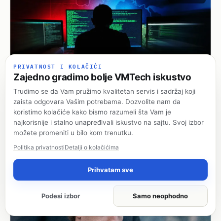
PRIVATNOST I KOLAČIĆI
Zajedno gradimo bolje VMTech iskustvo
Trudimo se da Vam pružimo kvalitetan servis i sadržaj koji
zaista odgovara Vašim potrebama. Dozvolite nam da
TeamPCP povezan sa višegodišnjim napadima na Redis i
cloud okruženja
koristimo kolačiće kako bismo razumeli šta Vam je
najkorisnije i stalno unapređivali iskustvo na sajtu. Svoj izbor
07.08.2026
možete promeniti u bilo kom trenutku.
Budite prvi koji će ostaviti sviđanje ↗
◌ 0 komentara
Politika privatnosti
Detalji o kolačićima
Prihvatam sve
Bezbednost
Podesi izbor
Samo neophodno