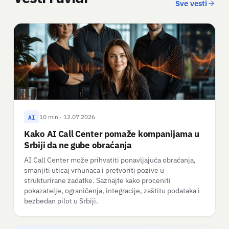
Sve vesti
AI
10 min · 12.07.2026
Kako AI Call Center pomaže kompanijama u
Srbiji da ne gube obraćanja
AI Call Center može prihvatiti ponavljajuća obraćanja,
smanjiti uticaj vrhunaca i pretvoriti pozive u
strukturirane zadatke. Saznajte kako proceniti
pokazatelje, ograničenja, integracije, zaštitu podataka i
bezbedan pilot u Srbiji.